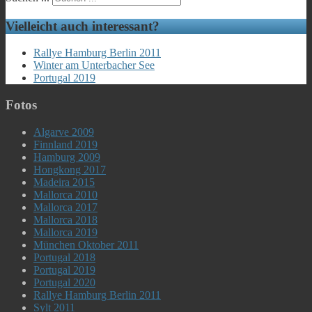
Vielleicht auch interessant?
Rallye Hamburg Berlin 2011
Winter am Unterbacher See
Portugal 2019
Fotos
Algarve 2009
Finnland 2019
Hamburg 2009
Hongkong 2017
Madeira 2015
Mallorca 2010
Mallorca 2017
Mallorca 2018
Mallorca 2019
München Oktober 2011
Portugal 2018
Portugal 2019
Portugal 2020
Rallye Hamburg Berlin 2011
Sylt 2011